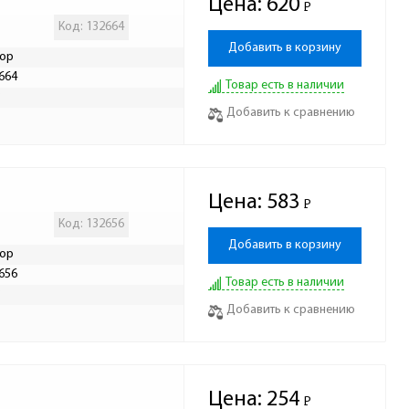
Цена:
620
Р
-
Код: 132664
Добавить в корзину
ор
664
Товар есть в наличии
Р
Добавить к сравнению
Цена:
583
Р
-
Код: 132656
Добавить в корзину
ор
656
Товар есть в наличии
Р
Добавить к сравнению
Цена:
254
Р
-