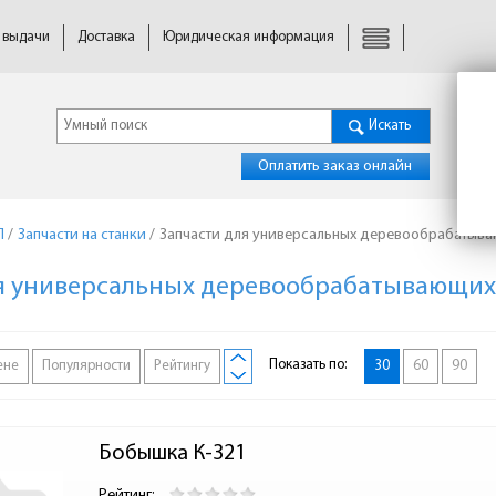
 выдачи
Доставка
Юридическая информация
Искать
Оплатить заказ онлайн
П
/
Запчасти на станки
/
Запчасти для универсальных деревообрабатыва
я универсальных деревообрабатывающих
Показать по:
ене
Популярности
Рейтингу
30
60
90
Бобышка К-321
Рейтинг: