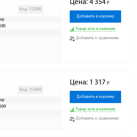
Цена:
4 354
Р
-
Код: 132585
Добавить в корзину
ор
585
Товар есть в наличии
Р
Добавить к сравнению
Цена:
1 317
Р
-
Код: 153609
Добавить в корзину
ор
609
Товар есть в наличии
Р
Добавить к сравнению