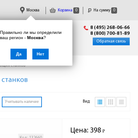
Москва
Корзина
0
На сумму
0
Пн-Пт: 09:00 - 18:00
8 (495) 268-06-66
Правильно ли мы определили
info@enkor24.ru
8 (800) 700-81-89
ваш регион -
Москва
?
Вход
|
Регистрация
Обратная связь
Да
Нет
ющих станков
 станков
Вид:
Учитывать наличие
Цена:
398
Р
-
Код: 132660