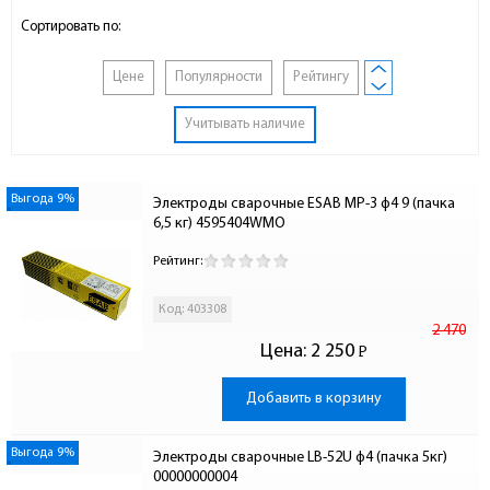
Сортировать по:
Цене
Популярности
Рейтингу
Учитывать наличие
Выгода 9%
Электроды сварочные ESAB МР-3 ф4 9 (пачка 
6,5 кг) 4595404WMO
Рейтинг:
Код: 403308
2 470
Цена:
2 250
Р
-
Добавить в корзину
Выгода 9%
Электроды сварочные LB-52U ф4 (пачка 5кг) 
00000000004