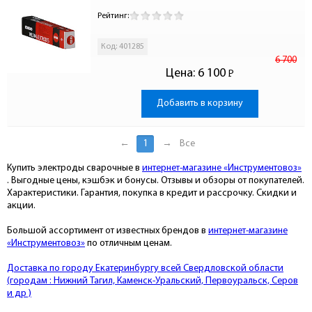
Рейтинг:
Код: 401285
6 700
Цена:
6 100
Р
-
Добавить в корзину
←
1
→
Все
Купить электроды сварочные в
интернет-магазине «Инструментовоз»
. Выгодные цены, кэшбэк и бонусы. Отзывы и обзоры от покупателей.
Характеристики. Гарантия, покупка в кредит и рассрочку. Скидки и
акции.
Большой ассортимент от известных брендов в
интернет-магазине
«Инструментовоз»
по отличным ценам.
Доставка по городу Екатеринбургу всей Свердловской области
(городам : Нижний Тагил, Каменск-Уральский, Первоуральск, Серов
и др )