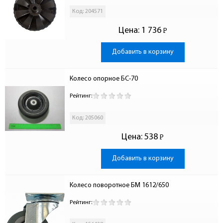
Код: 204571
Цена:
1 736
Р
-
Добавить в корзину
Колесо опорное БС-70
Рейтинг:
Код: 205060
Цена:
538
Р
-
Добавить в корзину
Колесо поворотное БМ 1612/650
Рейтинг: