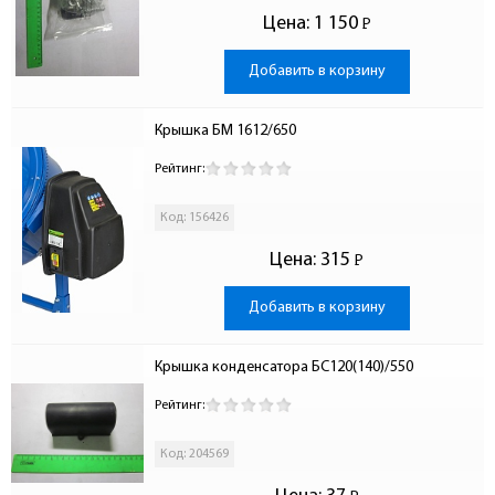
Цена:
1 150
Р
-
Добавить в корзину
Крышка БМ 1612/650
Рейтинг:
Код: 156426
Цена:
315
Р
-
Добавить в корзину
Крышка конденсатора БС120(140)/550
Рейтинг:
Код: 204569