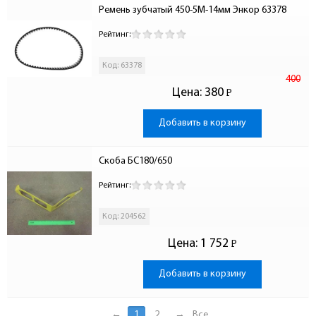
Ремень зубчатый 450-5М-14мм Энкор 63378
Рейтинг:
Код: 63378
400
Цена:
380
Р
-
Добавить в корзину
Скоба БС180/650
Рейтинг:
Код: 204562
Цена:
1 752
Р
-
Добавить в корзину
←
1
2
→
Все