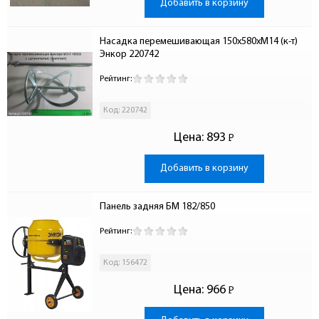
Добавить в корзину
Насадка перемешивающая 150х580хМ14 (к-т)  
Энкор 220742
Рейтинг:
Код: 220742
Цена:
893
Р
-
Добавить в корзину
Панель задняя БМ 182/850
Рейтинг:
Код: 156472
Цена:
966
Р
-