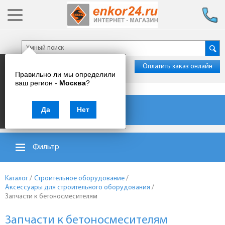
Оплатить заказ онлайн
Правильно ли мы определили
ваш регион -
Москва
?
Каталог товаров
Да
Нет
Фильтр
Каталог
/
Строительное оборудование
/
Аксессуары для строительного оборудования
/
Запчасти к бетоносмесителям
Запчасти к бетоносмесителям