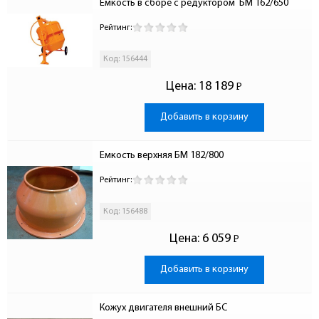
Емкость в сборе с редуктором  БМ 162/650
Рейтинг:
Код: 156444
Цена:
18 189
Р
-
Добавить в корзину
Емкость верхняя БМ 182/800
Рейтинг:
Код: 156488
Цена:
6 059
Р
-
Добавить в корзину
Кожух двигателя внешний БС