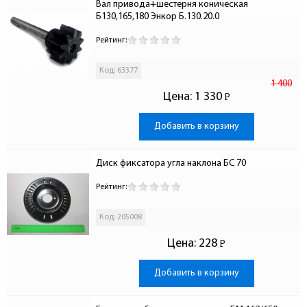
Вал привода+шестерня коническая 
Б130,165,180 Энкор Б.130.20.0
Рейтинг:
Код: 63377
1 400
Цена:
1 330
Р
-
Добавить в корзину
Диск фиксатора угла наклона БС 70
Рейтинг:
Код: 205008
Цена:
228
Р
-
Добавить в корзину