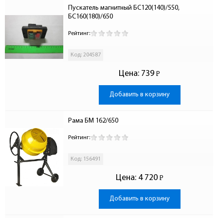
Пускатель магнитный БС120(140)/550, 
БС160(180)/650
Рейтинг:
Код: 204587
Цена:
739
Р
-
Добавить в корзину
Рама БМ 162/650
Рейтинг:
Код: 156491
Цена:
4 720
Р
-
Добавить в корзину