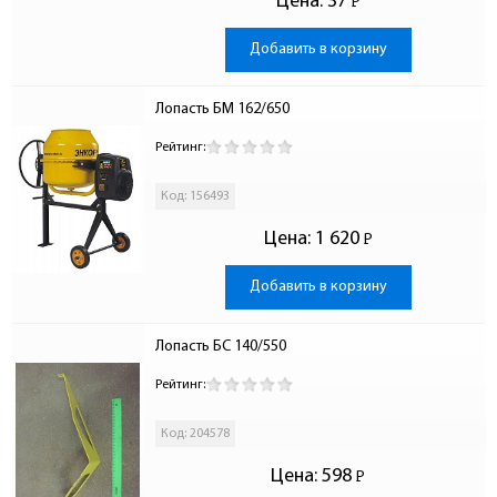
Цена:
37
Р
-
Добавить в корзину
Лопасть БМ 162/650
Рейтинг:
Код: 156493
Цена:
1 620
Р
-
Добавить в корзину
Лопасть БС 140/550
Рейтинг:
Код: 204578
Цена:
598
Р
-