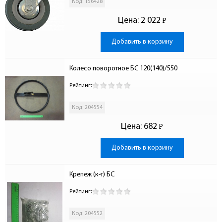
Код: 156428
Цена:
2 022
Р
-
Добавить в корзину
Колесо поворотное БС 120(140)/550
Рейтинг:
Код: 204554
Цена:
682
Р
-
Добавить в корзину
Крепеж (к-т) БС
Рейтинг:
Код: 204552