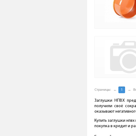
Страницы:
←
1
→
В
Заглушки НПВХ предн
получили своё сокра
оказывают негативно
Купить заглушки нпвх
покупка в кредит и р