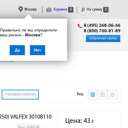
Москва
Корзина
0
На сумму
0
Пн-Пт: 09:00 - 18:00
8 (495) 268-06-66
Правильно ли мы определили
info@enkor24.ru
8 (800) 700-81-89
ваш регион -
Москва
?
Вход
|
Регистрация
Обратная связь
Да
Нет
ки НПВХ
Вид:
Учитывать наличие
250) VALFEX 30108110
Цена:
43
Р
-
Код: 418328