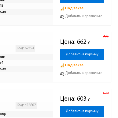
ikon
45
Под заказ
сия
Добавить к сравнению
735
Цена:
662
Р
-
Код: 62354
Добавить в корзину
ikon
54
Под заказ
сия
Добавить к сравнению
670
Цена:
603
Р
-
Код: 416802
Добавить в корзину
мкор