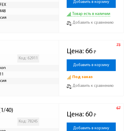
Добавить в корзину
FEX
448
Товар есть в наличии
сия
Добавить к сравнению
73
Цена:
66
Р
-
Код: 62911
Добавить в корзину
ikon
11
Под заказ
сия
Добавить к сравнению
67
1/40)
Цена:
60
Р
-
Код: 78245
Добавить в корзину