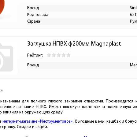
Бренд
Sin
Код товара
621
Страна
Ру
Заглушка НПВХ ф200мм Magnaplast
Рейтинг:
Бренд
Mag
се
азначены для полного глухого закрытия отверстия. Производится 
щённое название НПВХ. Имеют высокую плотность и повышенную жес
го влияния на окружающую среду.
 в
интернет-магазине «Инструментовоз»
. Выгодные цены, кэшбэк и бонусы
ассрочку. Скидки и акции.