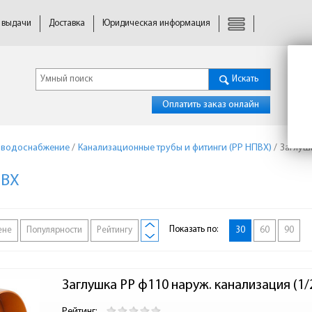
 выдачи
Доставка
Юридическая информация
Искать
Оплатить заказ онлайн
 водоснабжение
/
Канализационные трубы и фитинги (PP НПВХ)
/
Заглуш
ПВХ
Показать по:
ене
Популярности
Рейтингу
30
60
90
Заглушка PP ф110 наруж. канализация (1/
Рейтинг: