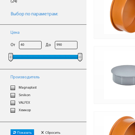
(24)
Выбор по параметрам:
Цена
От
До
Производитель
Magnaplast
Sinikon
VALFEX
Хемкор
Показать
Сбросить