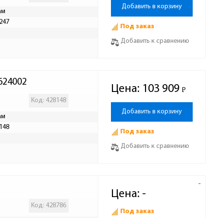
Добавить в корзину
ам
247
Под заказ
Р
Добавить к сравнению
624002
Цена:
103 909
Р
-
Код: 428148
Добавить в корзину
ам
148
Под заказ
Р
Добавить к сравнению
-
Цена:
-
Код: 428786
Под заказ