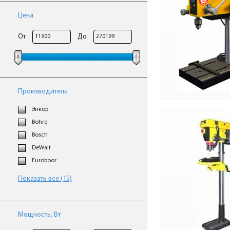
Цена
От
До
Производитель
Энкор
Bohre
Bosch
DeWalt
Euroboor
Показать все (15)
Мощность, Вт