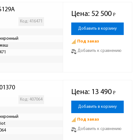
S129A
Цена:
52 500
Р
-
Код: 416471
Добавить в корзину
нхронный
Под заказ
лмаш
Добавить к сравнению
471
Р
301370
Цена:
13 490
Р
-
Код: 407064
Добавить в корзину
нхронный
Под заказ
iot
Добавить к сравнению
064
Р