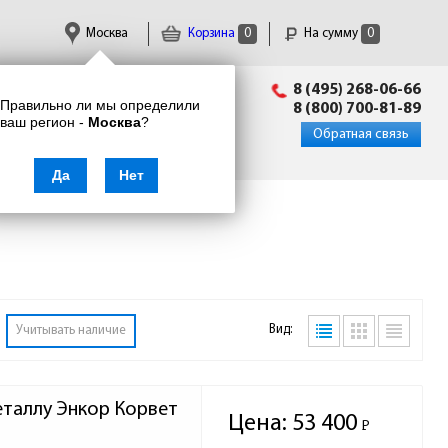
Москва
Корзина
0
На сумму
0
Пн-Пт: 09:00 - 18:00
8 (495) 268-06-66
Правильно ли мы определили
info@enkor24.ru
8 (800) 700-81-89
ваш регион -
Москва
?
Вход
|
Регистрация
Обратная связь
Да
Нет
Вид:
Учитывать наличие
таллу Энкор Корвет 
Цена:
53 400
Р
-