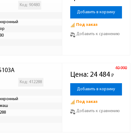
Код: 90480
Добавить в корзину
нхронный
Под заказ
ор
Добавить к сравнению
80
Р
40 990
S103A
Цена:
24 484
Р
-
Код: 412288
Добавить в корзину
нхронный
Под заказ
лмаш
Добавить к сравнению
288
Р