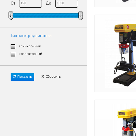
От
До
Тип электродвигателя
асинхронный
коллекторный
Показать
Сбросить