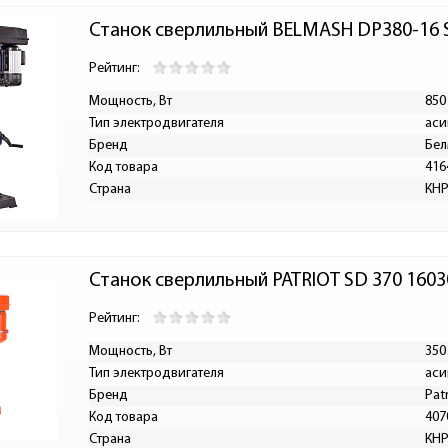
Станок сверлильный BELMASH DP380-16 
Рейтинг:
Мощность, Вт
850
Тип электродвигателя
аси
Бренд
Бе
Код товара
416
Страна
КН
Станок сверлильный PATRIOT SD 370 160
Рейтинг:
Мощность, Вт
350
Тип электродвигателя
аси
Бренд
Patr
Код товара
407
Страна
КН