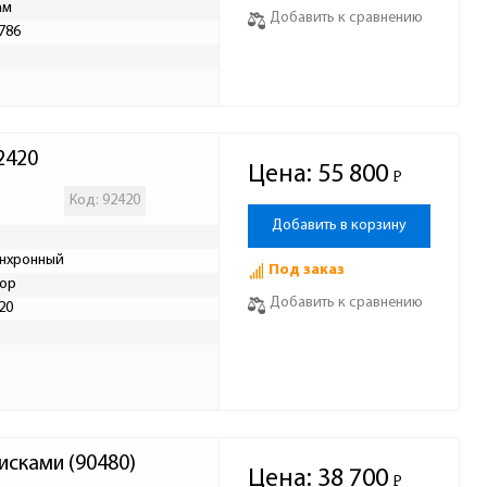
ам
Добавить к сравнению
786
Р
2420
Цена:
55 800
Р
-
Код: 92420
Добавить в корзину
нхронный
Под заказ
ор
Добавить к сравнению
20
Р
исками (90480)
Цена:
38 700
Р
-