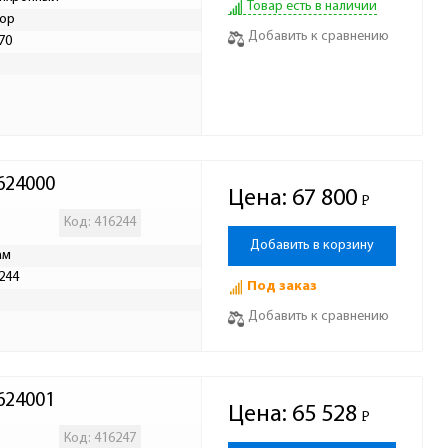
Товар есть в наличии
ор
Добавить к сравнению
70
Р
624000
Цена:
67 800
Р
-
Код: 416244
Добавить в корзину
ам
244
Под заказ
Р
Добавить к сравнению
624001
Цена:
65 528
Р
-
Код: 416247