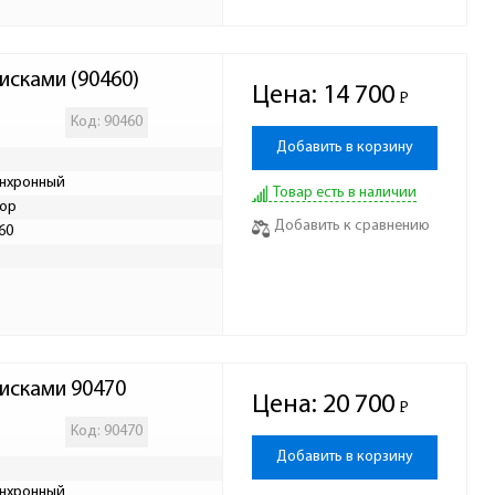
исками (90460)
Цена:
14 700
Р
-
Код: 90460
Добавить в корзину
нхронный
Товар есть в наличии
ор
Добавить к сравнению
60
Р
тисками 90470
Цена:
20 700
Р
-
Код: 90470
Добавить в корзину
нхронный