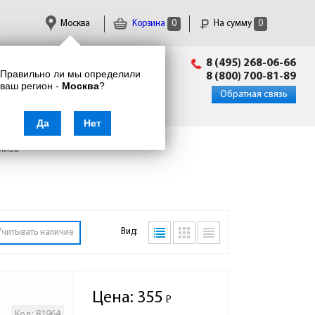
Москва
Корзина
0
На сумму
0
Пн-Пт: 09:00 - 18:00
8 (495) 268-06-66
Правильно ли мы определили
info@enkor24.ru
8 (800) 700-81-89
ваш регион -
Москва
?
Вход
|
Регистрация
Обратная связь
Да
Нет
лива
Вид:
Учитывать наличие
Цена:
355
Р
-
Код: 81964