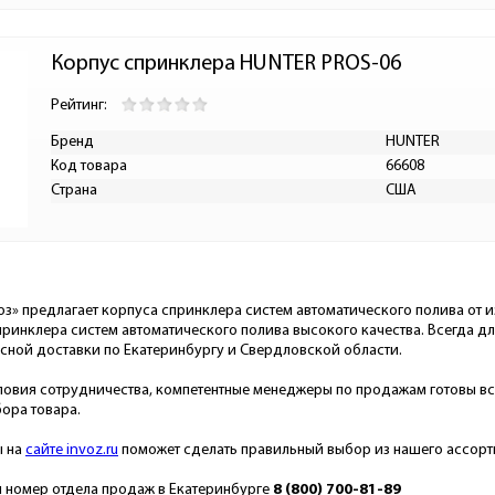
Корпус спринклера HUNTER PROS-06
Рейтинг:
Бренд
HUNTER
Код товара
66608
Страна
США
з» предлагает корпуса спринклера систем автоматического полива от и
принклера систем автоматического полива высокого качества. Всегда дл
сной доставки по Екатеринбургу и Свердловской области.
ловия сотрудничества, компетентные менеджеры по продажам готовы в
ора товара.
ы на
сайте invoz.ru
поможет сделать правильный выбор из нашего ассорт
 номер отдела продаж в Екатеринбурге
8
(800) 700-81-89