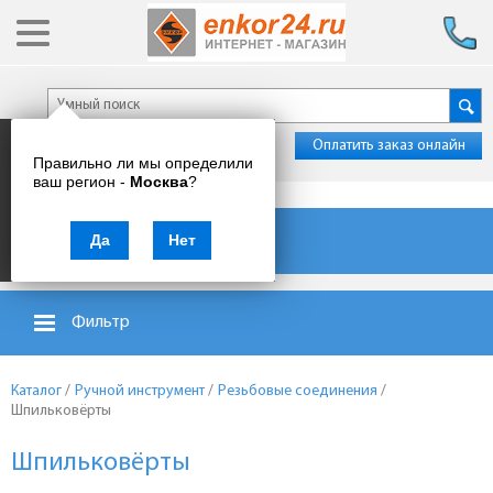
Оплатить заказ онлайн
Правильно ли мы определили
ваш регион -
Москва
?
Каталог товаров
Да
Нет
Фильтр
Каталог
/
Ручной инструмент
/
Резьбовые соединения
/
Шпильковёрты
Шпильковёрты