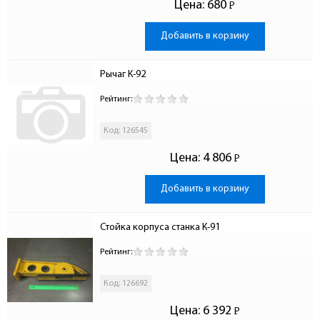
Цена:
680
Р
-
Добавить в корзину
Рычаг К-92
Рейтинг:
Код: 126545
Цена:
4 806
Р
-
Добавить в корзину
Стойка корпуса станка К-91
Рейтинг:
Код: 126692
Цена:
6 392
Р
-