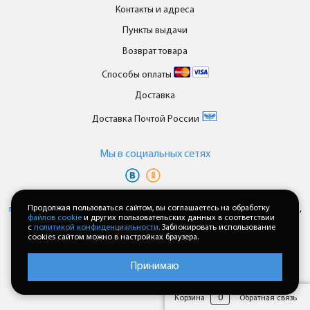
Контакты и адреса
Пункты выдачи
Возврат товара
Способы оплаты
Доставка
Доставка Почтой России
Мы в cоциальных сетях
Вы принимаете условия
политики в отношении обработки
персональных данных
Продолжая пользоваться сайтом, вы соглашаетесь на обработку
и
пользовательского соглашения
каждый раз,
файлов cookie
и других пользовательских данных в соответствии
когда оставляете свои данные в любой форме обратной связи на
с
политикой конфиденциальности.
Заблокировать использование
сайте enkor24.ru
cookies сайтом можно в настройках браузера.
Принимаю
0
Корзина
Обратная связь