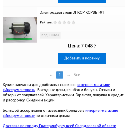
Электродвигатель ЭНКОР КОРВЕТ-91
Рейтинг:
Код: 126644
Цена:
7 048
Р
-
Добавить в корзину
←
1
→
Все
Купить запчасти для долбежных станков в
интернет-магазине
«Инструментовоз»
. Выгодные цены, кэшбэк и бонусы. Отзывы и
обзоры от покупателей. Характеристики. Гарантия, покупка в кредит
и рассрочку. Скидки и акции.
Большой ассортимент от известных брендов в
интернет-магазине
«Инструментовоз»
по отличным ценам.
Доставка по городу Екатеринбургу всей Свердловской области