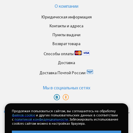
О компании
Юридическая информация
Контакты и адреса
Пункты выдачи
Возврат товара
Способы оплаты
Доставка
Доставка Почтой России
Мы в cоциальных сетях
Вы принимаете условия
политики в отношении обработки
персональных данных
Продолжая пользоваться сайтом, вы соглашаетесь на обработку
и
пользовательского соглашения
каждый раз,
файлов cookie
и других пользовательских данных в соответствии
когда оставляете свои данные в любой форме обратной связи на
с
политикой конфиденциальности.
Заблокировать использование
сайте enkor24.ru
cookies сайтом можно в настройках браузера.