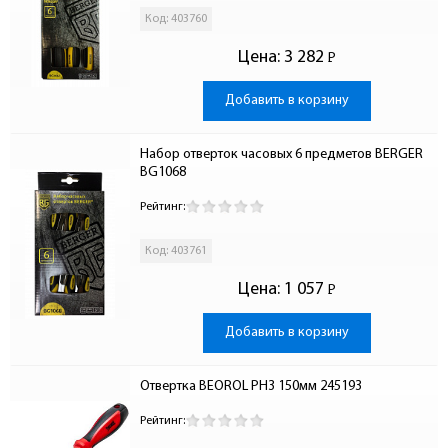
Код: 403760
Цена:
3 282
Р
-
Добавить в корзину
Набор отверток часовых 6 предметов BERGER 
BG1068
Рейтинг:
Код: 403761
Цена:
1 057
Р
-
Добавить в корзину
Отвертка BEOROL PH3 150мм 245193
Рейтинг: