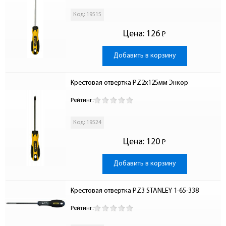
Код: 19515
Цена:
126
Р
-
Добавить в корзину
Крестовая отвертка PZ2х125мм Энкор
Рейтинг:
Код: 19524
Цена:
120
Р
-
Добавить в корзину
Крестовая отвертка PZ3 STANLEY 1-65-338
Рейтинг: