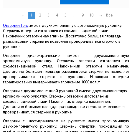
←
1
2
3
4
5
...
9
10
→
Все
Отвертки Torx
имеют двухкомпонентную эргономичную рукоятку.
Стержень отвертки изготовлен из хромованадиевой стали.
Наконечник отвертки намагничен. Достаточно большая площадь
развальцовки стержня не позволяет проворачиваться стержню в
рукоятке.
Отвертки диэлектрические имеют двухкомпонентную
эргономичную рукоятку. Стержень отвертки изготовлен из
хромованадиевой стали. Наконечник отвертки намагничен.
Достаточно большая площадь развальцовки стержня не позволяет
проворачиваться стержню в рукоятке. Изоляция отвертки
гарантированно выдерживает напряжение 1000 вольт.
Отвертки с двухкомпонентной рукояткой имеют двухкомпонентную
эргономичную рукоятку. Стержень отвертки изготовлен из
хромованадиевой стали. Наконечник отвертки намагничен.
Достаточно большая площадь развальцовки стержня не позволяет
проворачиваться стержню в рукоятке.
Отвертки с шестигранником на рукоятке имеют эргономичную
двухкомпонентную рукоятку. Стержень отвертки, проходящий по
всей длине рукоятки, имеет шестигранное сечение и изготовлен из