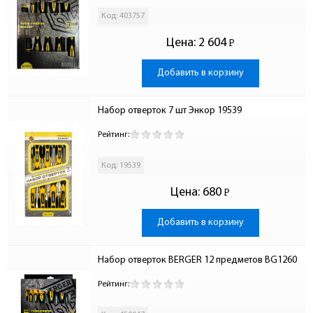
Код: 403757
Цена:
2 604
Р
-
Добавить в корзину
Набор отверток 7 шт Энкор 19539
Рейтинг:
Код: 19539
Цена:
680
Р
-
Добавить в корзину
Набор отверток BERGER 12 предметов BG1260
Рейтинг: