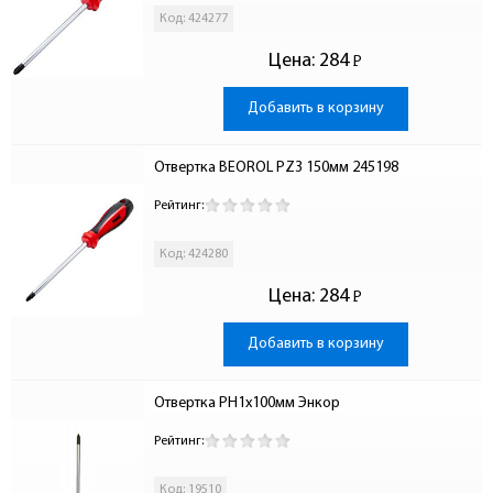
Код: 424277
Цена:
284
Р
-
Добавить в корзину
Отвертка BEOROL PZ3 150мм 245198
Рейтинг:
Код: 424280
Цена:
284
Р
-
Добавить в корзину
Отвертка PH1х100мм Энкор
Рейтинг:
Код: 19510