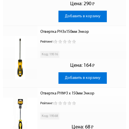
Цена:
290
Р
-
Добавить в корзину
Отвертка PH3х150мм Энкор
Рейтинг:
Код: 19516
Цена:
164
Р
-
Добавить в корзину
Отвертка PH№3 х 150мм Энкор
Рейтинг:
Код: 19568
Цена:
68
Р
-