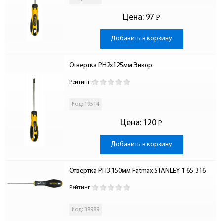
Цена:
97
Р
-
Добавить в корзину
Отвертка PH2х125мм Энкор
Рейтинг:
Код: 19514
Цена:
120
Р
-
Добавить в корзину
Отвертка PH3 150мм Fatmax STANLEY 1-65-316
Рейтинг:
Код: 38989