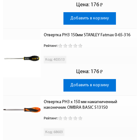
Цена:
176
Р
-
Добавить в корзину
Отвертка PH3 150мм STANLEY Fatmax 0-65-316
Рейтинг:
Код: 403513
Цена:
176
Р
-
Добавить в корзину
Отвертка PH3 x 150 мм намагниченный 
наконечник OMBRA BASIC 513150
Рейтинг:
Код: 68603