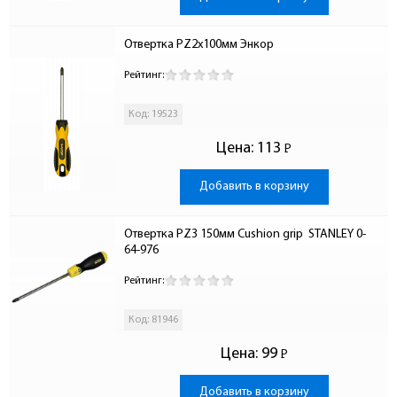
Отвертка PZ2х100мм Энкор
Рейтинг:
Код: 19523
Цена:
113
Р
-
Добавить в корзину
Отвертка PZ3 150мм Cushion grip  STANLEY 0-
64-976
Рейтинг:
Код: 81946
Цена:
99
Р
-
Добавить в корзину