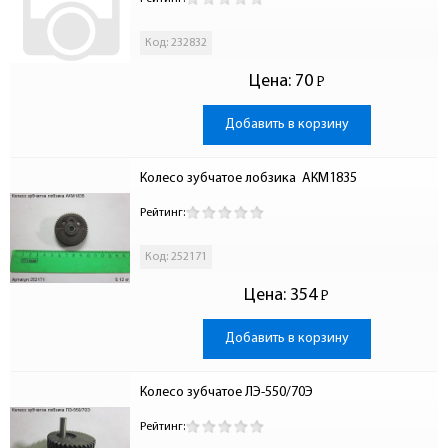
Код: 232832
Цена:
70
Р
-
Добавить в корзину
Колесо зубчатое лобзика  АКМ1835
Рейтинг:
Код: 252171
Цена:
354
Р
-
Добавить в корзину
Колесо зубчатое ЛЭ-550/70Э
Рейтинг: