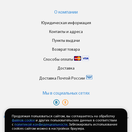
О компании
Юридическая информация
Контакты и адреса
Пункты выдачи
Возврат товара
Способы оплаты
Доставка
Доставка Почтой России
Мы в cоциальных сетях
Вы принимаете условия
политики в отношении обработки
персональных данных
Продолжая пользоваться сайтом, вы соглашаетесь на обработку
и
пользовательского соглашения
каждый раз,
файлов cookie
и других пользовательских данных в соответствии
когда оставляете свои данные в любой форме обратной связи на
с
политикой конфиденциальности.
Заблокировать использование
сайте enkor24.ru
cookies сайтом можно в настройках браузера.