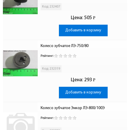
Код: 232407
Цена:
505
Р
-
Добавить в корзину
Колесо зубчатое ЛЭ-750/80
Рейтинг:
Код: 232319
Цена:
293
Р
-
Добавить в корзину
Колесо зубчатое Энкор ЛЭ-800/100Э
Рейтинг: