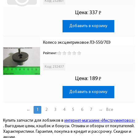
Код: 232801
Цена:
337
Р
-
Добавить в корзину
Колесо эксцентриковое ЛЭ-550/70Э
Рейтинг:
Код: 232437
Цена:
189
Р
-
Добавить в корзину
←
1
2
3
4
5
6
7
→
Все
Купить запчасти для лобзиков в
интернет-магазине «Инструментовоз»
. Выгодные цены, кэшбэк и бонусы. Отзывы и обзоры от покупателей.
Характеристики. Гарантия, покупка в кредит и рассрочку. Скидки и
акции.