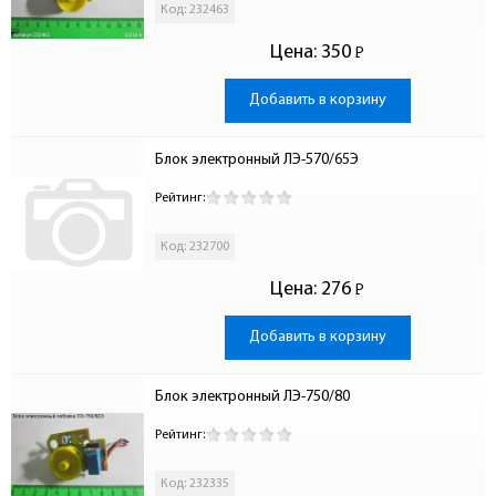
Код: 232463
Цена:
350
Р
-
Добавить в корзину
Блок электронный ЛЭ-570/65Э
Рейтинг:
Код: 232700
Цена:
276
Р
-
Добавить в корзину
Блок электронный ЛЭ-750/80
Рейтинг:
Код: 232335