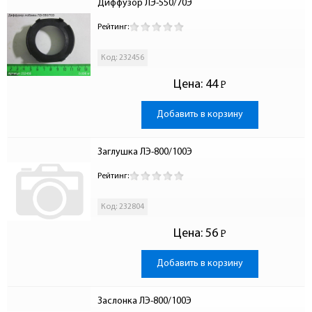
Диффузор ЛЭ-550/70Э
Рейтинг:
Код: 232456
Цена:
44
Р
-
Добавить в корзину
Заглушка ЛЭ-800/100Э
Рейтинг:
Код: 232804
Цена:
56
Р
-
Добавить в корзину
Заслонка ЛЭ-800/100Э