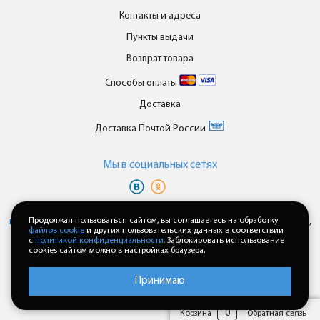
Контакты и адреса
Пункты выдачи
Возврат товара
Способы оплаты
Доставка
Доставка Почтой России
Мы в cоциальных сетях
Вы принимаете условия
политики в отношении обработки
персональных данных
Продолжая пользоваться сайтом, вы соглашаетесь на обработку
и
пользовательского соглашения
каждый раз,
файлов cookie
и других пользовательских данных в соответствии
когда оставляете свои данные в любой форме обратной связи на
с
политикой конфиденциальности.
Заблокировать использование
сайте enkor24.ru
cookies сайтом можно в настройках браузера.
Принимаю
0
Корзина
Обратная связь