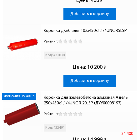
Цена:
408
Р
-
Добавить в корзину
Коронка д/жб алм  102х450х1,1/4UNC R5LSP
Рейтинг:
Код: 421838
Цена:
10 200
Р
-
Добавить в корзину
Экономия 19 401 р.
Коронка для железобетона алмазная Адель 
250x450x1,1/4UNC R 20LSP (ДУУ00008197)
Рейтинг:
Код: 422491
34 400
Цена:
14 999