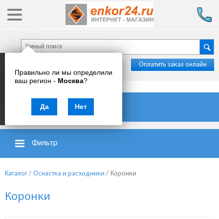
Оплатить заказ онлайн
Правильно ли мы определили
ваш регион -
Москва
?
Каталог товаров
Да
Нет
Фильтр
Каталог
/
Оснастка и расходники
/
Коронки
Коронки