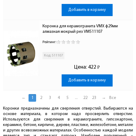
Добавить в корзину
Коронка для керамогранита VMX ф29мм 
алмазная мокрый рез VM511107
Рейтинг:
Код: 511107
Цена:
422
Р
-
Добавить в корзину
←
1
2
3
4
5
...
22
23
→
Все
Коронки предназначены для сверления отверстий. Выбираются на
основе материала, в котором надо просверлить отверстие.
Используются для сверления в керамограните, гипсокартоне,
керамике, бетоне, кирпиче, дереве, пластике, железобетоне, металле
и других всевозможных материалах. Особенностью каждой модели
является тип и стандарт патрона. Наиболее популярный –