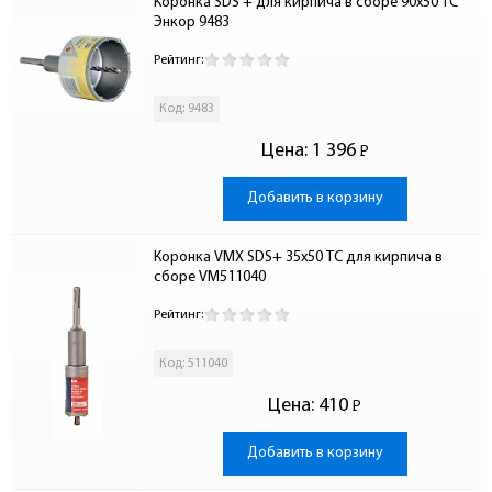
Коронка SDS + для кирпича в сборе 90x50 ТС 
Энкор 9483
Рейтинг:
Код: 9483
Цена:
1 396
Р
-
Добавить в корзину
Коронка VMX SDS+ 35х50 ТС для кирпича в 
сборе VM511040
Рейтинг:
Код: 511040
Цена:
410
Р
-
Добавить в корзину