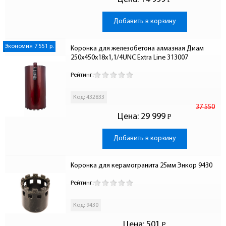
Р
-
Добавить в корзину
Экономия 7 551 р.
Коронка для железобетона алмазная Диам 
250x450х18x1,1/4UNC Extra Line 313007
Рейтинг:
Код: 432833
37 550
Цена:
29 999
Р
-
Добавить в корзину
Коронка для керамогранита 25мм Энкор 9430
Рейтинг:
Код: 9430
Цена:
501
Р