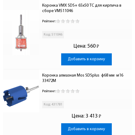
Коронка VMX SDS+ 65х50 ТС для кирпича в 
сборе VM511046
Рейтинг:
Код: 511046
Цена:
560
Р
-
Добавить в корзину
Коронка алмазная Mos SDSplus  ф68 мм  м16 
33472М
Рейтинг:
Код: 431781
Цена:
3 413
Р
-
Добавить в корзину