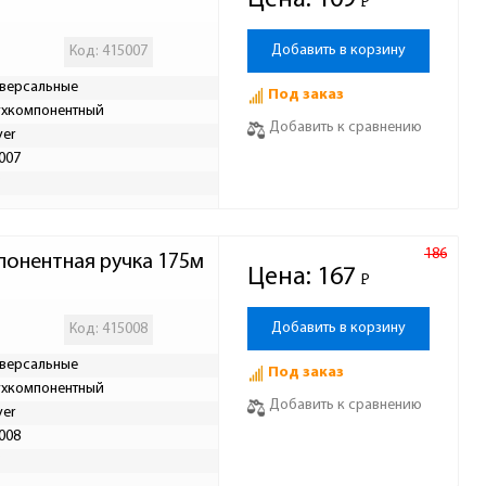
Цена:
109
Р
-
Добавить в корзину
Код: 415007
версальные
Под заказ
хкомпонентный
Добавить к сравнению
yer
007
Р
186
понентная ручка 175м
Цена:
167
Р
-
Добавить в корзину
Код: 415008
версальные
Под заказ
хкомпонентный
Добавить к сравнению
yer
008
Р