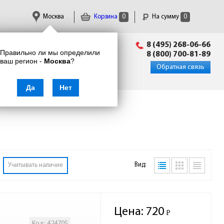
Москва
Корзина
0
На сумму
0
Пн-Пт: 09:00 - 18:00
8 (495) 268-06-66
Правильно ли мы определили
info@enkor24.ru
8 (800) 700-81-89
ваш регион -
Москва
?
Вход
|
Регистрация
Обратная связь
Да
Нет
Вид:
Учитывать наличие
Цена:
720
Р
-
Код: 424705