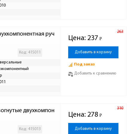
010
Р
263
вухкомпонентная руч
Цена:
237
Р
-
Добавить в корзину
Код: 415011
версальные
Под заказ
хкомпонентный
Добавить к сравнению
р
011
Р
310
зогнутые двухкомпон
Цена:
278
Р
-
Добавить в корзину
Код: 415013