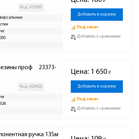
Цена:
180
Р
-
Код: 415005
Добавить в корзину
версальные
стик
Под заказ
yer
Добавить к сравнению
005
Р
 проф 	 23373-
Цена:
1 650
Р
-
Добавить в корзину
Код: 429926
yer
Под заказ
926
Добавить к сравнению
Р
понентная ручка 135м