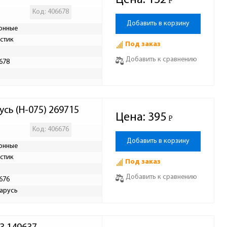
Цена:
132
Р
-
Код: 406678
Добавить в корзину
онные
стик
Под заказ
Добавить к сравнению
678
Р
сь (Н-075) 269715
Цена:
395
Р
-
Код: 406676
Добавить в корзину
онные
стик
Под заказ
Добавить к сравнению
676
арусь