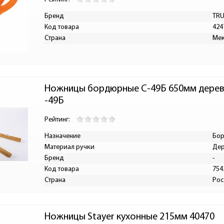
Бренд
TR
Код товара
424
Страна
Ме
Ножницы бордюрные С-49Б 650мм деревя
-49Б
Рейтинг:
Назначение
Бо
Материал ручки
Де
Бренд
-
Код товара
754
Страна
Рос
Ножницы Stayer кухонные 215мм 40470