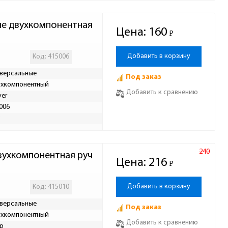
е двухкомпонентная 
Цена:
160
Р
-
Добавить в корзину
Код: 415006
версальные
Под заказ
хкомпонентный
Добавить к сравнению
yer
006
Р
240
вухкомпонентная руч
Цена:
216
Р
-
Добавить в корзину
Код: 415010
версальные
Под заказ
хкомпонентный
Добавить к сравнению
р