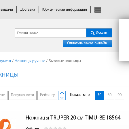
 выдачи
Доставка
Юридическая информация
Искать
Оплатить заказ онлайн
румент
/
Ножницы ручные
/
Бытовые ножницы
жницы
Показать по:
ене
Популярности
Рейтингу
30
60
90
Ножницы TRUPER 20 см TIMU-8E 18564
Рейтинг: