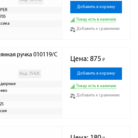
Добавить в корзину
UPER
705
Товар есть в наличии
ксика
Добавить к сравнению
нная ручка 010119/С
Цена:
875
Р
-
Добавить в корзину
Код: 75425
рдюрные
Товар есть в наличии
рево
Добавить к сравнению
25
сия