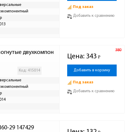
версальные
Под заказ
хкомпонентный
Добавить к сравнению
р
013
Р
380
зогнутые двухкомпон
Цена:
343
Р
-
Добавить в корзину
Код: 415014
версальные
Под заказ
хкомпонентный
Добавить к сравнению
р
014
Р
60-29 147429