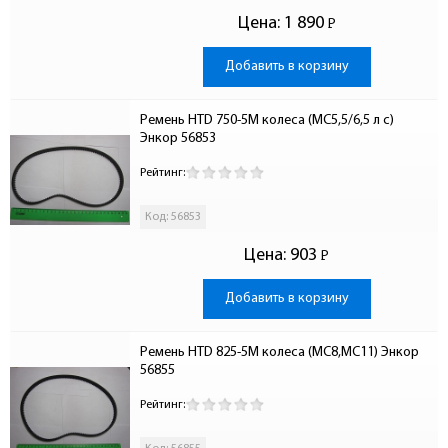
Цена:
1 890
Р
-
Добавить в корзину
Ремень HTD 750-5M колеса (МС5,5/6,5 л с) 
Энкор 56853
Рейтинг:
Код: 56853
Цена:
903
Р
-
Добавить в корзину
Ремень HTD 825-5M колеса (МС8,МС11) Энкор 
56855
Рейтинг: