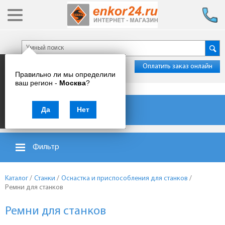
Оплатить заказ онлайн
Правильно ли мы определили
ваш регион -
Москва
?
Каталог товаров
Да
Нет
Фильтр
Каталог
/
Станки
/
Оснастка и приспособления для станков
/
Ремни для станков
Ремни для станков