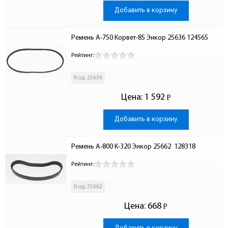
Добавить в корзину
Ремень А-750 Корвет-85 Энкор 25636 124565
Рейтинг:
Код: 25636
Цена:
1 592
Р
-
Добавить в корзину
Ремень А-800 К-320 Энкор 25662  128318
Рейтинг:
Код: 25662
Цена:
668
Р
-