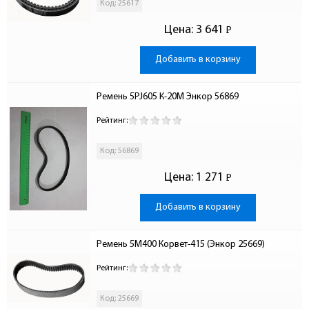
Код: 25617
Цена:
3 641
Р
-
Добавить в корзину
Ремень 5PJ605 К-20М Энкор 56869
Рейтинг:
Код: 56869
Цена:
1 271
Р
-
Добавить в корзину
Ремень 5М400 Корвет-415 (Энкор 25669)
Рейтинг:
Код: 25669