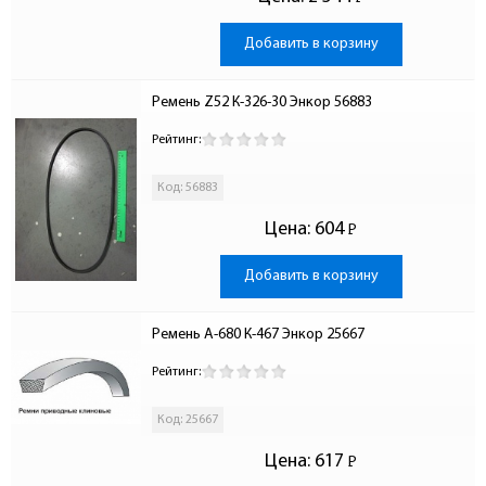
-
Добавить в корзину
Ремень Z52 К-326-30 Энкор 56883
Рейтинг:
Код: 56883
Цена:
604
Р
-
Добавить в корзину
Ремень А-680 К-467 Энкор 25667
Рейтинг:
Код: 25667
Цена:
617
Р
-