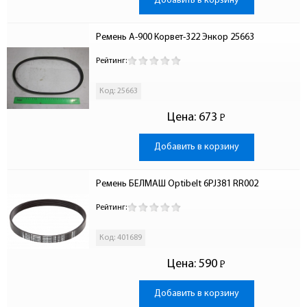
Добавить в корзину
Ремень А-900 Корвет-322 Энкор 25663
Рейтинг:
Код: 25663
Цена:
673
Р
-
Добавить в корзину
Ремень БЕЛМАШ Optibelt 6PJ381 RR002
Рейтинг:
Код: 401689
Цена:
590
Р
-
Добавить в корзину