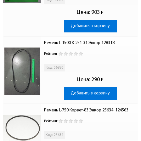
Код: 56855
Цена:
903
Р
-
Добавить в корзину
Ремень L-1500 К-231-31 Энкор 128318
Рейтинг:
Код: 56886
Цена:
290
Р
-
Добавить в корзину
Ремень L-750 Корвет-83 Энкор 25634  124563
Рейтинг:
Код: 25634