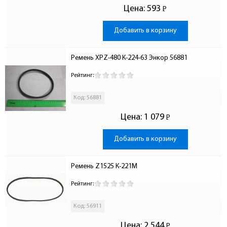
Цена:
593
Р
-
Добавить в корзину
Ремень XPZ-480 К-224-63 Энкор 56881
Рейтинг:
Код: 56881
Цена:
1 079
Р
-
Добавить в корзину
Ремень Z1525 К-221М
Рейтинг:
Код: 56911
Цена:
2 544
Р