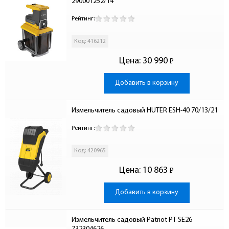
290001252/14
Рейтинг:
Код: 416212
Цена:
30 990
Р
-
Добавить в корзину
Измельчитель садовый HUTER ESH-40 70/13/21
Рейтинг:
Код: 420965
Цена:
10 863
Р
-
Добавить в корзину
Измельчитель садовый Patriot PT SE26 