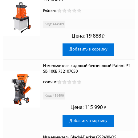
732304626
Рейтинг:
Код: 414909
Цена:
19 888
Р
-
Добавить в корзину
Измельчитель садовый бензиновый Patriot PT 
SB 100E 732107050
Рейтинг:
Код: 416490
Цена:
115 990
Р
-
Добавить в корзину
Измельчитель Black&Decker GS2400-QS 