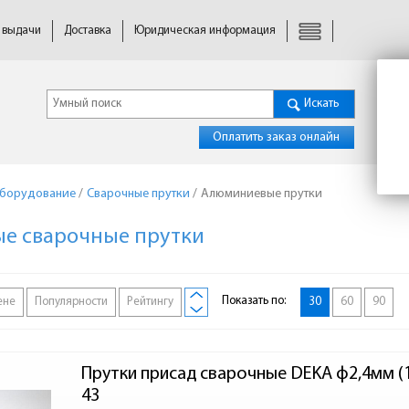
 выдачи
Доставка
Юридическая информация
Искать
Оплатить заказ онлайн
оборудование
/
Сварочные прутки
/
Алюминиевые прутки
е сварочные прутки
Показать по:
ене
Популярности
Рейтингу
30
60
90
Прутки присад сварочные DEKA ф2,4мм (1 
43