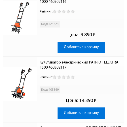
1000 460302116
Рейтинг:
Код: 423823
Цена:
9 890
Р
-
Добавить в корзину
Культиватор электрический PATRIOT ELEKTRA 
1500 460302117
Рейтинг:
Код: 405369
Цена:
14 390
Р
-
Добавить в корзину