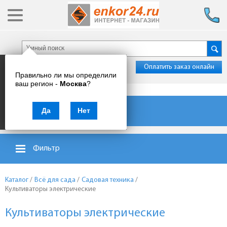
Оплатить заказ онлайн
Правильно ли мы определили
ваш регион -
Москва
?
Каталог товаров
Да
Нет
Фильтр
Каталог
/
Всё для сада
/
Садовая техника
/
Культиваторы электрические
Культиваторы электрические